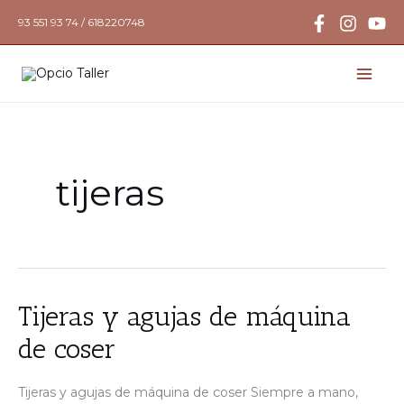
Ir
93 551 93 74 / 618220748
al
contenido
tijeras
Tijeras
Tijeras y agujas de máquina
y
agujas
de coser
de
máquina
de
coser
Tijeras y agujas de máquina de coser Siempre a mano,