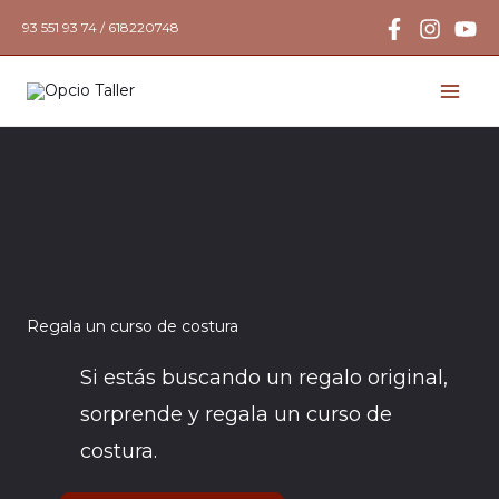
Ir
93 551 93 74 / 618220748
al
contenido
Regala un curso de costura
Si estás buscando un regalo original,
sorprende y regala un curso de
costura.