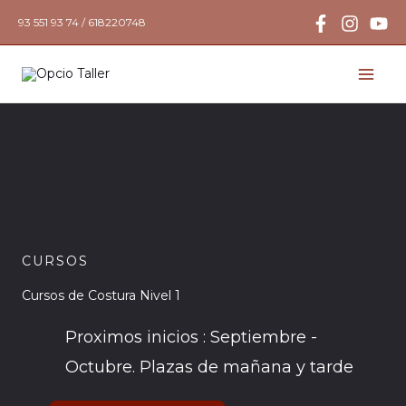
Ir
93 551 93 74 / 618220748
al
contenido
CURSOS
Cursos de Costura Nivel 1
Proximos inicios : Septiembre -
Octubre. Plazas de mañana y tarde