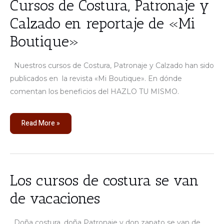
Cursos de Costura, Patronaje y
de
Costura,
Calzado en reportaje de «Mi
Patronaje
y
Calzado
Boutique»
en
reportaje
de
«Mi
Nuestros cursos de Costura, Patronaje y Calzado han sido
Boutique»
publicados en la revista «Mi Boutique». En dónde
comentan los beneficios del HAZLO TU MISMO.
Read More »
Los
Los cursos de costura se van
cursos
de
de vacaciones
costura
se
van
de
Doña costura, doña Patronaje y don zapato se van de
vacaciones