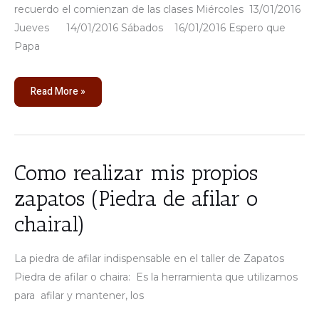
recuerdo el comienzan de las clases Miércoles 13/01/2016
Jueves 14/01/2016 Sábados 16/01/2016 Espero que
Papa
Read More »
Como
Como realizar mis propios
realizar
mis
zapatos (Piedra de afilar o
propios
zapatos
(Piedra
chairal)
de
afilar
o
chairal)
La piedra de afilar indispensable en el taller de Zapatos
Piedra de afilar o chaira: Es la herramienta que utilizamos
para afilar y mantener, los