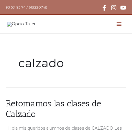
Ir
93 551 93 74 / 618220748
al
contenido
calzado
Retomamos
Retomamos las clases de
las
clases
Calzado
de
Calzado
Hola mis queridos alumnos de clases de CALZADO Les