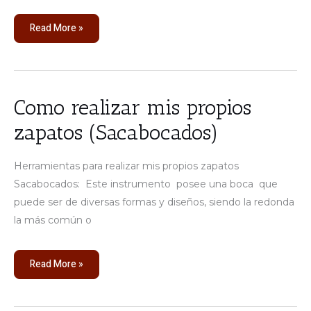
Read More »
Como
Como realizar mis propios
realizar
mis
zapatos (Sacabocados)
propios
zapatos
(Sacabocados)
Herramientas para realizar mis propios zapatos
Sacabocados: Este instrumento posee una boca que
puede ser de diversas formas y diseños, siendo la redonda
la más común o
Read More »