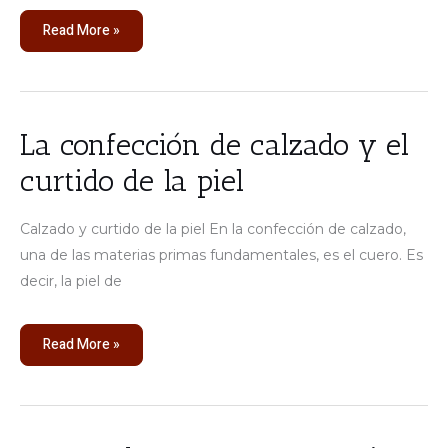
Read More »
La
La confección de calzado y el
confección
de
curtido de la piel
calzado
y
el
curtido
Calzado y curtido de la piel En la confección de calzado,
de
la
una de las materias primas fundamentales, es el cuero. Es
piel
decir, la piel de
Read More »
Cursos