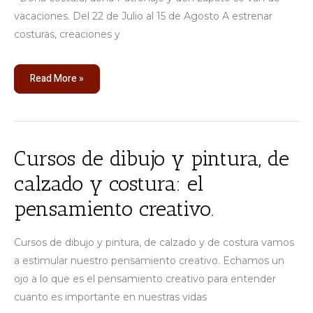
vacaciones. Del 22 de Julio al 15 de Agosto A estrenar
costuras, creaciones y
Read More »
Cursos
Cursos de dibujo y pintura, de
de
dibujo
calzado y costura: el
y
pintura,
de
pensamiento creativo.
calzado
y
costura:
el
Cursos de dibujo y pintura, de calzado y de costura vamos
pensamiento
creativo.
a estimular nuestro pensamiento creativo. Echamos un
ojo a lo que es el pensamiento creativo para entender
cuanto es importante en nuestras vidas