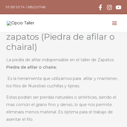
Ir
93 551 93 74 / 618220748
al
contenido
Como realizar mis propios
zapatos (Piedra de afilar o
chairal)
La piedra de afilar indispensable en el taller de Zapatos
Piedra de afilar o chaira:
Es la herramienta que utilizamos para afilar y mantener,
los filos de Nuestras cuchillas y tijeras.
Estas podrán ser pierdas naturales o sintéticas, siendo el
mas común el grano fino y denso, lo que nos permite
eliminara menos material. Es óptima para el trabajo de
asentar el filo.