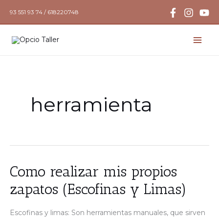
Ir
93 551 93 74 / 618220748
al
contenido
herramienta
Como
Como realizar mis propios
realizar
mis
zapatos (Escofinas y Limas)
propios
zapatos
(Escofinas
y
Escofinas y limas: Son herramientas manuales, que sirven
Limas)