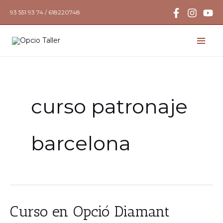
Ir
93 551 93 74 / 618220748
al
contenido
curso patronaje
barcelona
Curso
Curso en Opció Diamant
en
Opció